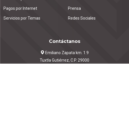
Pagos por Internet
Prensa
Servicios por Temas
Redes Sociales
Contáctanos
Emiliano Zapata km. 1.9
Tuxtla Gutiérrez, C.P. 29000
Chiapas, México.
961 615 5178 | 961 615 4712
igird_uinformatica@proteccioncivil.chiapas.gob.mx
©
2026
Secretaría de Protección Civil Chiapas
Instituto para la Gestión Integral de Riesgos de Desastres del Estado de
Chiapas