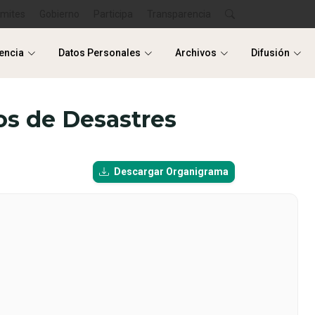
ámites
Gobierno
Participa
Transparencia
encia
Datos Personales
Archivos
Difusión
encia
Datos Personales
Archivos
Difusión
gos de Desastres
Descargar Organigrama