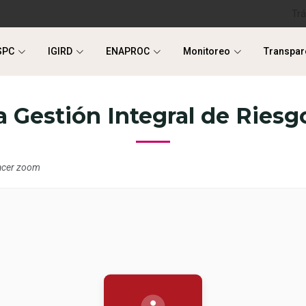
Tr
SPC
IGIRD
ENAPROC
Monitoreo
Transpar
SPC
IGIRD
ENAPROC
Monitoreo
Transpar
la Gestión Integral de Ries
hacer zoom