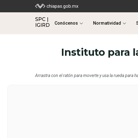
SPC |
chiapas.gob.mx
Conócenos
Normatividad
IGIRD
SPC |
Conócenos
Normatividad
IGIRD
Instituto para 
Arrastra con el ratón para moverte y usa la rueda para 