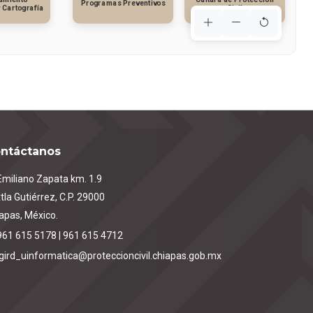
Programas Preventivos
y Cartografía
Civil
ntáctanos
miliano Zapata km. 1.9
tla Gutiérrez, C.P. 29000
apas, México.
961 615 5178 | 961 615 4712
igird_uinformatica@proteccioncivil.chiapas.gob.mx