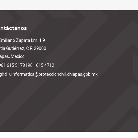
ntáctanos
miliano Zapata km. 1.9
tla Gutiérrez, C.P. 29000
apas, México.
961 615 5178 | 961 615 4712
igird_uinformatica@proteccioncivil.chiapas.gob.mx