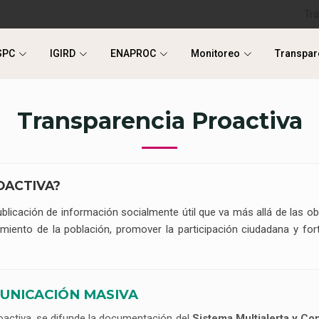
Tr
SPC
IGIRD
ENAPROC
Monitoreo
Transpar
SPC
IGIRD
ENAPROC
Monitoreo
Transpar
Transparencia Proactiva
OACTIVA?
blicación de información socialmente útil que va más allá de las ob
iento de la población, promover la participación ciudadana y fort
UNICACIÓN MASIVA
activa, se difunde la documentación del
Sistema Multialerta y Co