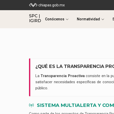
SPC |
chiapas.gob.mx
Conócenos
Normatividad
IGIRD
SPC |
Conócenos
Normatividad
IGIRD
¿QUÉ ES LA TRANSPARENCIA PR
La
Transparencia Proactiva
consiste en la pu
satisfacer necesidades específicas de conocim
público.
SISTEMA MULTIALERTA Y COM
Como parte de los proyectos de Transparencia Pro