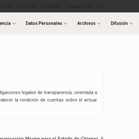
ámites
Gobierno
Participa
Transparencia
encia
Datos Personales
Archivos
Difusión
encia
Datos Personales
Archivos
Difusión
ligaciones legales de transparencia, orientada a
alecer la rendición de cuentas sobre el actuar
municación Masiva para el Estado de Chiapas
. A