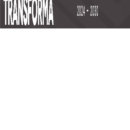
Trámites y Servicios
Manténte informado
Información de Servicios
TV
Trámites por Internet
Radio
Pagos por Internet
Prensa
Servicios por Temas
Redes Sociales
Contáctanos
Emiliano Zapata km. 1.9