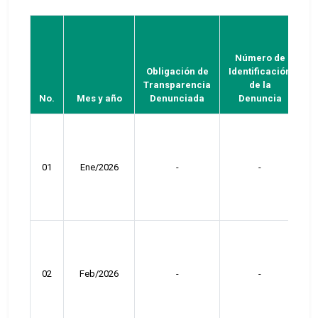
Número de
Obligación de
Identificación
O
Transparencia
de la
No.
Mes y año
Denunciada
Denuncia
D
01
Ene/2026
-
-
02
Feb/2026
-
-