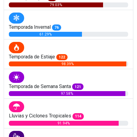
79.03%
Temporada Invernal
76
61.29%
Temporada de Estiaje
122
98.39%
Temporada de Semana Santa
121
97.58%
Lluvias y Ciclones Tropicales
114
91.94%