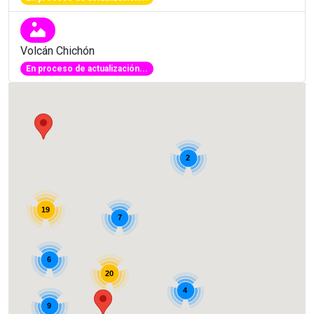
Volcán Chichón
En proceso de actualización...
2
19
7
6
20
4
9