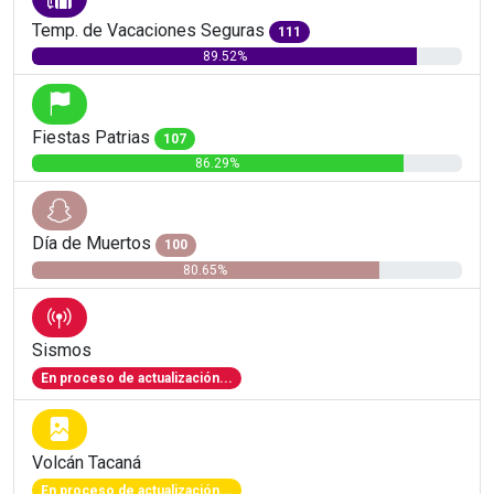
Temp. de Vacaciones Seguras
111
89.52%
Fiestas Patrias
107
86.29%
Día de Muertos
100
80.65%
Sismos
En proceso de actualización...
Volcán Tacaná
En proceso de actualización...