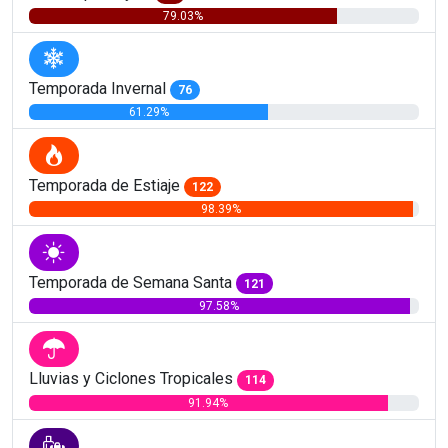
79.03%
Temporada Invernal
76
61.29%
Temporada de Estiaje
122
98.39%
Temporada de Semana Santa
121
97.58%
Lluvias y Ciclones Tropicales
114
91.94%