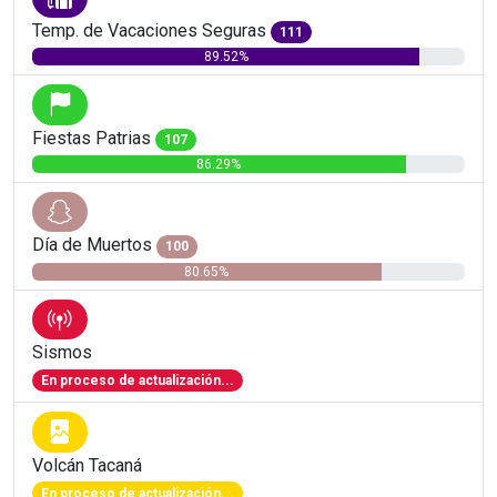
Temp. de Vacaciones Seguras
111
89.52%
Fiestas Patrias
107
86.29%
Día de Muertos
100
80.65%
Sismos
En proceso de actualización...
Volcán Tacaná
En proceso de actualización...