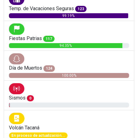
Temp. de Vacaciones Seguras
123
99.19%
Fiestas Patrias
117
94.35%
Día de Muertos
124
100.00%
Sismos
0
0.81%
Volcán Tacaná
En proceso de actualización...