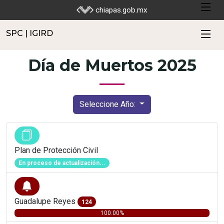
SPC | IGIRD
chiapas.gob.mx
SPC | IGIRD
Día de Muertos 2025
Seleccione Año:
Plan de Protección Civil
En proceso de actualización...
Guadalupe Reyes
124
100.00%