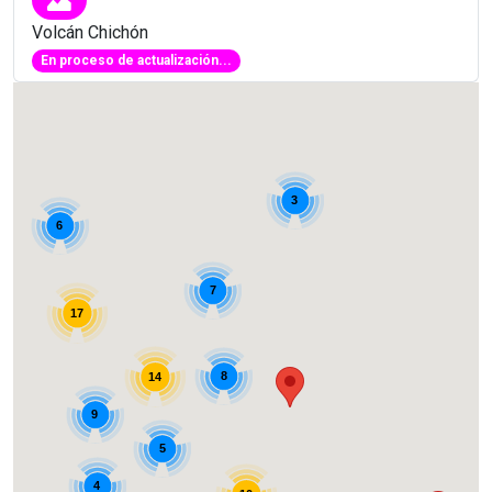
Volcán Chichón
En proceso de actualización...
3
6
7
17
8
14
9
5
4