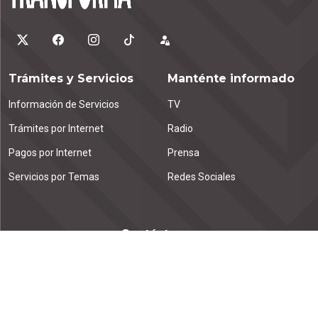
Trámites y Servicios
Manténte informado
Información de Servicios
TV
Trámites por Internet
Radio
Pagos por Internet
Prensa
Servicios por Temas
Redes Sociales
Contáctanos
Emiliano Zapata km. 1.9
Tuxtla Gutiérrez, C.P. 29000
Chiapas, México.