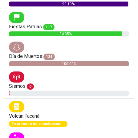
99.19%
Fiestas Patrias
117
94.35%
Día de Muertos
124
100.00%
Sismos
0
0.81%
Volcán Tacaná
En proceso de actualización...