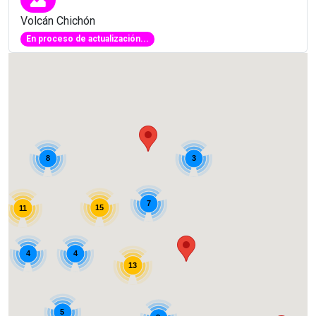
Volcán Chichón
En proceso de actualización...
3
8
7
15
11
4
4
13
5