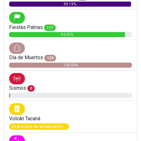
99.19%
Fiestas Patrias
117
94.35%
Día de Muertos
124
100.00%
Sismos
0
0.81%
Volcán Tacaná
En proceso de actualización...