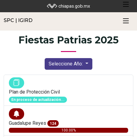
SPC | IGIRD
chiapas.gob.mx
SPC | IGIRD
Fiestas Patrias 2025
Seleccione Año:
Plan de Protección Civil
En proceso de actualización...
Guadalupe Reyes
124
100.00%