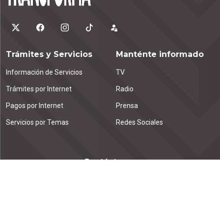
Trámites y Servicios
Manténte informado
Información de Servicios
TV
Trámites por Internet
Radio
Pagos por Internet
Prensa
Servicios por Temas
Redes Sociales
Contáctanos
Emiliano Zapata km. 1.9
Tuxtla Gutiérrez, C.P. 29000
Chiapas, México.