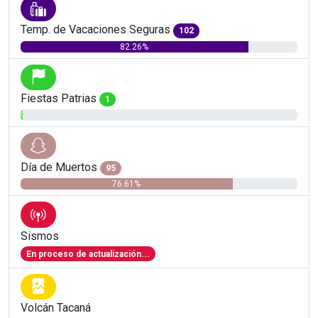
Temp. de Vacaciones Seguras
102
82.26%
Fiestas Patrias
1
0.81%
Día de Muertos
95
76.61%
Sismos
En proceso de actualización...
Volcán Tacaná