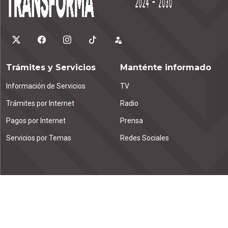
Trámites y Servicios
Manténte informado
Información de Servicios
TV
Trámites por Internet
Radio
Pagos por Internet
Prensa
Servicios por Temas
Redes Sociales
Contáctanos
Emiliano Zapata km. 1.9
Tuxtla Gutiérrez, C.P. 29000
Chiapas, México.