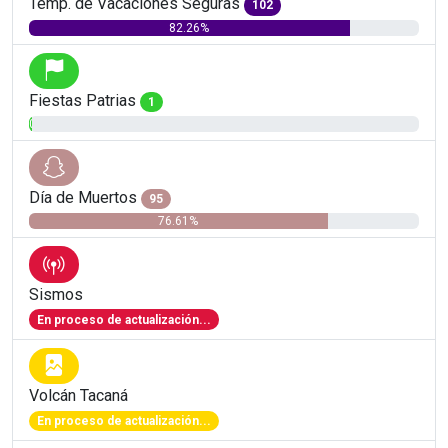
Temp. de Vacaciones Seguras
102
82.26%
Fiestas Patrias
1
0.81%
Día de Muertos
95
76.61%
Sismos
En proceso de actualización...
Volcán Tacaná
En proceso de actualización...