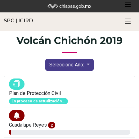
SPC | IGIRD
chiapas.gob.mx
SPC | IGIRD
Volcán Chichón 2019
Seleccione Año:
Plan de Protección Civil
En proceso de actualización...
Guadalupe Reyes
2
1.61%