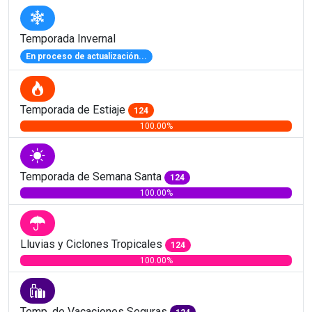
Temporada Invernal
En proceso de actualización...
Temporada de Estiaje
124
100.00%
Temporada de Semana Santa
124
100.00%
Lluvias y Ciclones Tropicales
124
100.00%
Temp. de Vacaciones Seguras