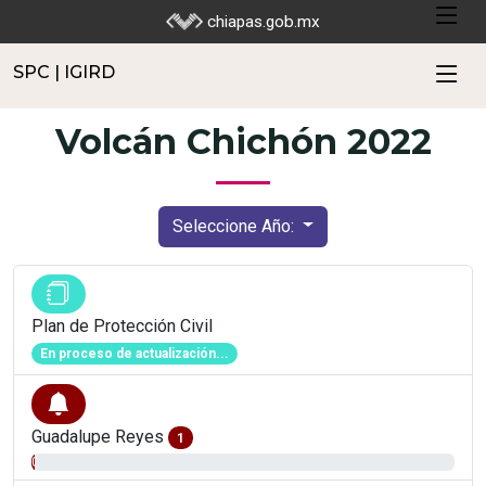
SPC | IGIRD
chiapas.gob.mx
SPC | IGIRD
Volcán Chichón 2022
Seleccione Año:
Plan de Protección Civil
En proceso de actualización...
Guadalupe Reyes
1
0.81%