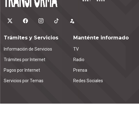
Trámites y Servicios
Manténte informado
Información de Servicios
TV
Trámites por Internet
Radio
Pagos por Internet
Prensa
Servicios por Temas
Redes Sociales
Contáctanos
Emiliano Zapata km. 1.9
Tuxtla Gutiérrez, C.P. 29000
Chiapas, México.