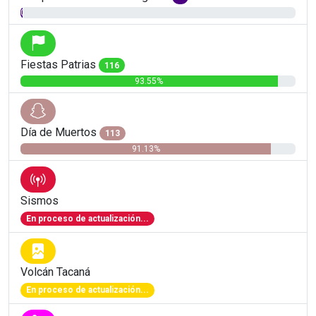
0.81%
Fiestas Patrias
116
93.55%
Día de Muertos
113
91.13%
Sismos
En proceso de actualización...
Volcán Tacaná
En proceso de actualización...