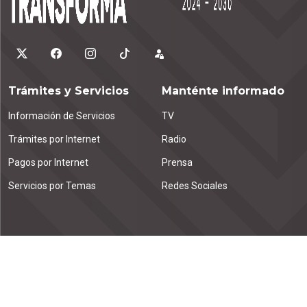
Trámites y Servicios
Manténte informado
Información de Servicios
TV
Trámites por Internet
Radio
Pagos por Internet
Prensa
Servicios por Temas
Redes Sociales
Contáctanos
Emiliano Zapata km. 1.9
Tuxtla Gutiérrez, C.P. 29000
Chiapas, México.