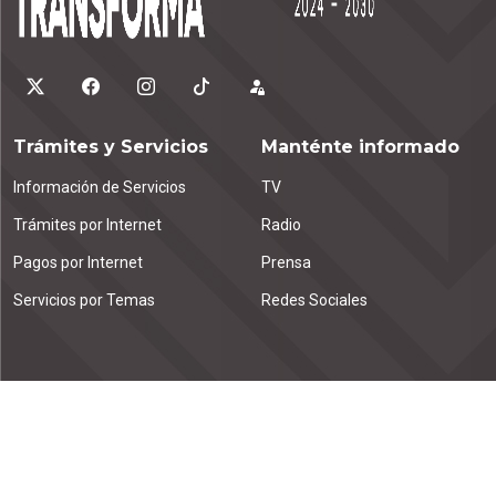
Trámites y Servicios
Manténte informado
Información de Servicios
TV
Trámites por Internet
Radio
Pagos por Internet
Prensa
Servicios por Temas
Redes Sociales
Contáctanos
Emiliano Zapata km. 1.9
Tuxtla Gutiérrez, C.P. 29000
Chiapas, México.