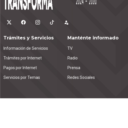
Trámites y Servicios
Manténte informado
Información de Servicios
TV
Trámites por Internet
Radio
Pagos por Internet
Prensa
Servicios por Temas
Redes Sociales
Contáctanos
Emiliano Zapata km. 1.9
Tuxtla Gutiérrez, C.P. 29000
Chiapas, México.