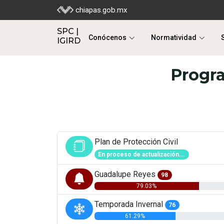
SPC |
chiapas.gob.mx
Conócenos
Normatividad
IGIRD
SPC |
Conócenos
Normatividad
IGIRD
Progr
Plan de Protección Civil
En proceso de actualización...
Guadalupe Reyes
98
79.03%
Temporada Invernal
76
61.29%