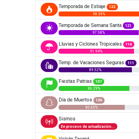
Temporada de Estiaje
122
98.39%
Temporada de Semana Santa
121
97.58%
Lluvias y Ciclones Tropicales
114
91.94%
Temp. de Vacaciones Seguras
111
89.52%
Fiestas Patrias
107
86.29%
Día de Muertos
100
80.65%
Sismos
En proceso de actualización...
Volcán Tacaná