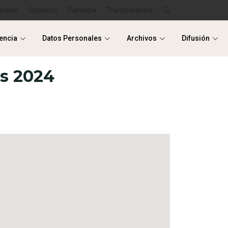
ámites
Gobierno
Participa
Transparencia
encia
Datos Personales
Archivos
Difusión
encia
Datos Personales
Archivos
Difusión
s 2024