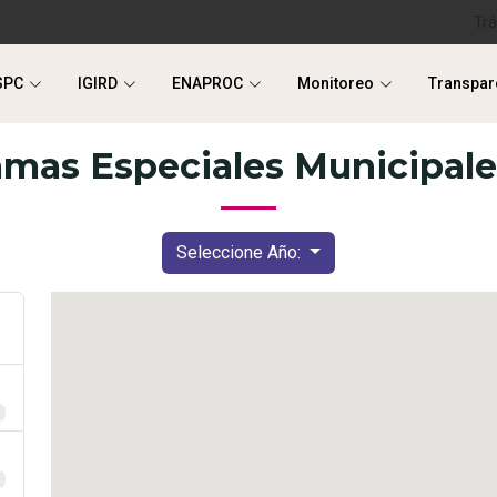
Tr
SPC
IGIRD
ENAPROC
Monitoreo
Transpar
SPC
IGIRD
ENAPROC
Monitoreo
Transpar
amas Especiales Municipale
Seleccione Año: