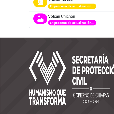
En proceso de actualización...
Volcán Chichón
En proceso de actualización...