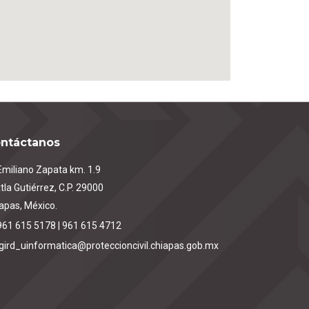
ntáctanos
miliano Zapata km. 1.9
tla Gutiérrez, C.P. 29000
apas, México.
961 615 5178 | 961 615 4712
igird_uinformatica@proteccioncivil.chiapas.gob.mx